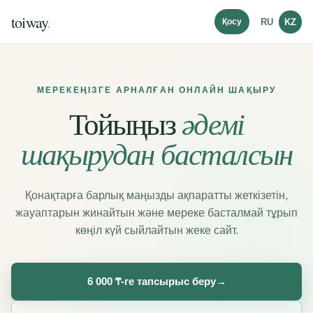
toiway
.
RU
KZ
МЕРЕКЕҢІЗГЕ АРНАЛҒАН ОНЛАЙН ШАҚЫРУ
әдемі
Тойыңыз
шақырудан басталсын
Қонақтарға барлық маңызды ақпаратты жеткізетін,
жауаптарын жинайтын және мереке басталмай тұрып
көңіл күй сыйлайтын жеке сайт.
6 000 ₸-ге тапсырыс беру
→