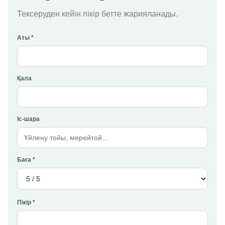
Тексеруден кейін пікір бетте жарияланады.
Аты *
Қала
Іс-шара
Баға *
Пікір *