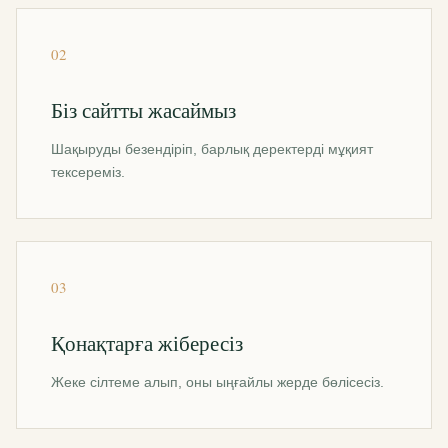
02
Біз сайтты жасаймыз
Шақыруды безендіріп, барлық деректерді мұқият
тексереміз.
03
Қонақтарға жібересіз
Жеке сілтеме алып, оны ыңғайлы жерде бөлісесіз.