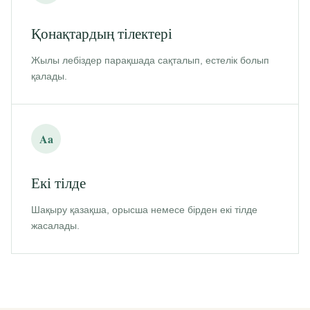
Қонақтардың тілектері
Жылы лебіздер парақшада сақталып, естелік болып
қалады.
Aa
Екі тілде
Шақыру қазақша, орысша немесе бірден екі тілде
жасалады.