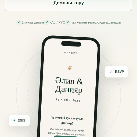
Демоны көру
✓
1 күнде дайын
✓
ҚАЗ / РУС
✓
Кез келген телефонда ашылады
ШАҚЫРУ
❦
✓
RSVP
Әлия &
Данияр
18 • 08 • 2026
Құрметті туған-туыс,
⌖
2GIS
достар!
Өміріміздегі ең маңызды күнді
бізбен бірге өткізуге шақырамыз.