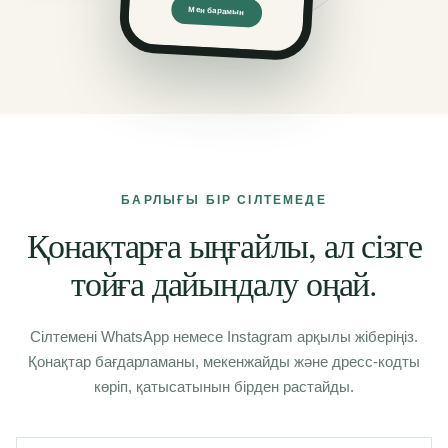
Мен барамын
БАРЛЫҒЫ БІР СІЛТЕМЕДЕ
Қонақтарға ыңғайлы, ал сізге
тойға дайындалу оңай.
Сілтемені WhatsApp немесе Instagram арқылы жіберіңіз.
Қонақтар бағдарламаны, мекенжайды және дресс-кодты
көріп, қатысатынын бірден растайды.