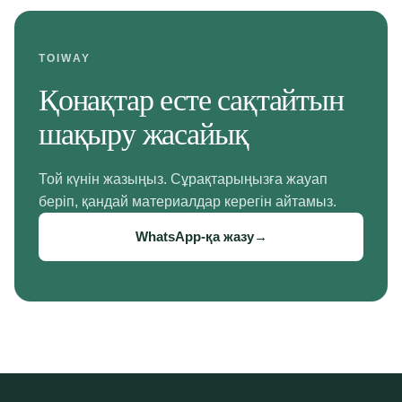
TOIWAY
Қонақтар есте сақтайтын
шақыру жасайық
Той күнін жазыңыз. Сұрақтарыңызға жауап
беріп, қандай материалдар керегін айтамыз.
WhatsApp-қа жазу
→