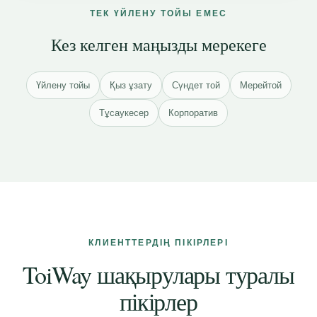
ТЕК ҮЙЛЕНУ ТОЙЫ ЕМЕС
Кез келген маңызды мерекеге
Үйлену тойы
Қыз ұзату
Сүндет той
Мерейтой
Тұсаукесер
Корпоратив
КЛИЕНТТЕРДІҢ ПІКІРЛЕРІ
ToiWay шақырулары туралы
пікірлер