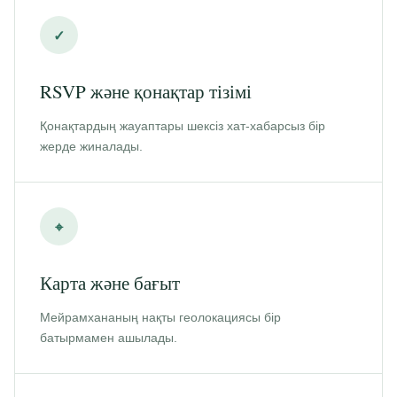
✓
RSVP және қонақтар тізімі
Қонақтардың жауаптары шексіз хат-хабарсыз бір
жерде жиналады.
⌖
Карта және бағыт
Мейрамхананың нақты геолокациясы бір
батырмамен ашылады.