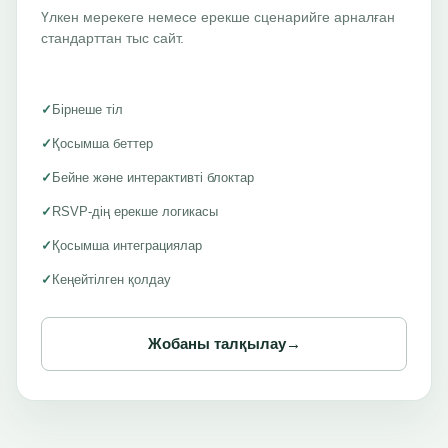
Үлкен мерекеге немесе ерекше сценарийге арналған
стандарттан тыс сайт.
✓
Бірнеше тіл
✓
Қосымша беттер
✓
Бейне және интерактивті блоктар
✓
RSVP-дің ерекше логикасы
✓
Қосымша интеграциялар
✓
Кеңейтілген қолдау
Жобаны талқылау
→