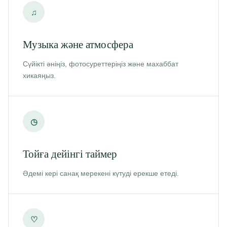
♫
Музыка және атмосфера
Сүйікті әніңіз, фотосуреттеріңіз және махаббат
хикаяңыз.
◷
Тойға дейінгі таймер
Әдемі кері санақ мерекені күтуді ерекше етеді.
♡