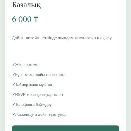
Базалық
6 000 ₸
Дайын дизайн негізінде жылдам жасалатын шақыру.
✓
Жеке сілтеме
✓
Күні, мекенжайы және карта
✓
Таймер және музыка
✓
RSVP және қонақтар тілегі
✓
Телефонға бейімдеу
✓
Жариялауға дейін түзетулер