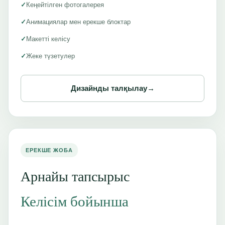
✓
Кеңейтілген фотогалерея
✓
Анимациялар мен ерекше блоктар
✓
Макетті келісу
✓
Жеке түзетулер
Дизайнды талқылау
→
ЕРЕКШЕ ЖОБА
Арнайы тапсырыс
Келісім бойынша