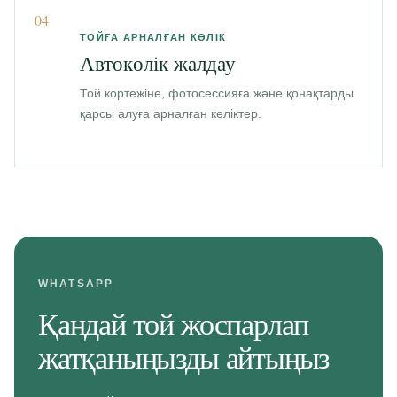
04
ТОЙҒА АРНАЛҒАН КӨЛІК
Автокөлік жалдау
Той кортежіне, фотосессияға және қонақтарды
қарсы алуға арналған көліктер.
WHATSAPP
Қандай той жоспарлап
жатқаныңызды айтыңыз