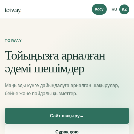
toiway
.
RU
KZ
TOIWAY
Тойыңызға арналған
әдемі шешімдер
Маңызды күнге дайындалуға арналған шақырулар,
бейне және пайдалы қызметтер.
Сайт-шақыру
→
Сұрақ қою