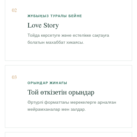
02
ЖҰБЫҢЫЗ ТУРАЛЫ БЕЙНЕ
Love Story
Тойда көрсетуге және естелікке сақтауға
болатын махаббат хикаясы.
03
ОРЫНДАР ЖИНАҒЫ
Той өткізетін орындар
Әртүрлі форматтағы мерекелерге арналған
мейрамханалар мен залдар.