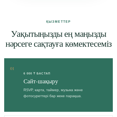
ҚЫЗМЕТТЕР
Уақытыңызды ең маңызды
нәрсеге сақтауға көмектесеміз
01
6 000 ₸ БАСТАП
Сайт-шақыру
RSVP, карта, таймер, музыка және
фотосуреттері бар жеке парақша.